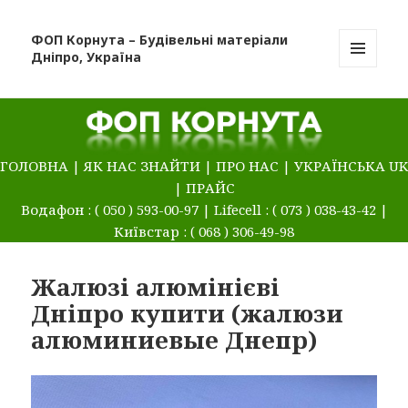
ФОП Корнута – Будівельні матеріали
Дніпро, Україна
МЕНЮ
ТА
ВІДЖЕТИ
ГОЛОВНА
|
ЯК НАС ЗНАЙТИ
|
ПРО НАС
|
УКРАЇНСЬКА UK
|
ПРАЙС
Водафон : ( 050 ) 593-00-97 | Lifecell : ( 073 ) 038-43-42 |
Київстар : ( 068 ) 306-49-98
Жалюзі алюмінієві
Дніпро купити (жалюзи
алюминиевые Днепр)