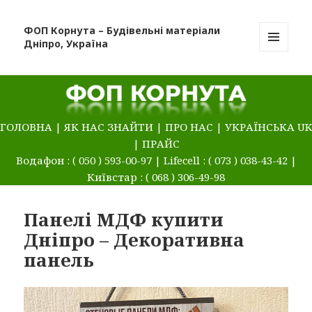
ФОП Корнута – Будівельні матеріали
Дніпро, Україна
МЕНЮ
ТА
ВІДЖЕТИ
ГОЛОВНА
|
ЯК НАС ЗНАЙТИ
|
ПРО НАС
|
УКРАЇНСЬКА UK
|
ПРАЙС
Водафон : ( 050 ) 593-00-97 | Lifecell : ( 073 ) 038-43-42 |
Київстар : ( 068 ) 306-49-98
Панелі МДФ купити
Дніпро – Декоративна
панель