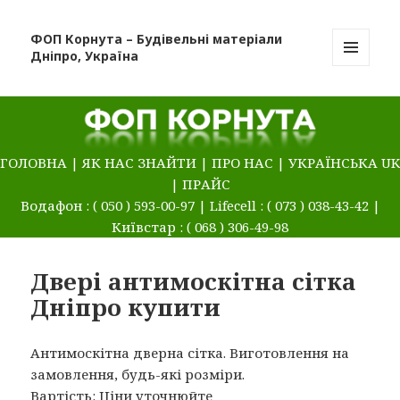
ФОП Корнута – Будівельні матеріали
Дніпро, Україна
МЕНЮ
ТА
ВІДЖЕТИ
ГОЛОВНА
|
ЯК НАС ЗНАЙТИ
|
ПРО НАС
|
УКРАЇНСЬКА UK
|
ПРАЙС
Водафон : ( 050 ) 593-00-97 | Lifecell : ( 073 ) 038-43-42 |
Київстар : ( 068 ) 306-49-98
Двері антимоскітна сітка
Дніпро купити
Антимоскітна дверна сітка. Виготовлення на
замовлення, будь-які розміри.
Вартість: Ціни уточнюйте