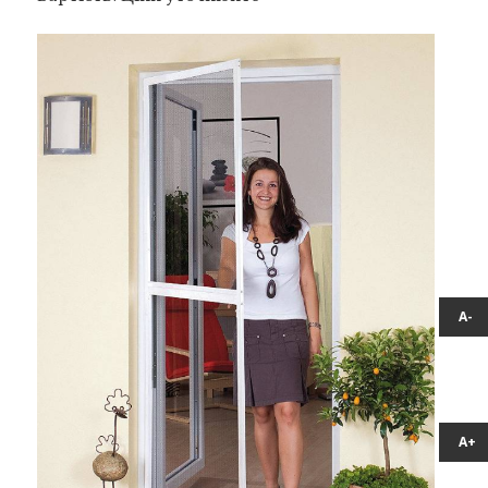
А-
А+